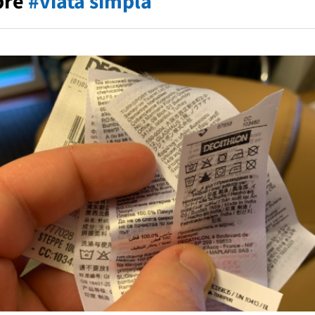
pre
#viata simpla