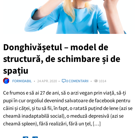
Donghivășetul – model de
structură, de schimbare și de
spațiu
FORMIDABIL
24 APR. 2020
0 COMENTARII
1014
Ce frumos e să ai 27 de ani, să o arzi vegan prin viață, să-ți
pupi în cur orgoliul devenind salvatoare de facebook pentru
câini și căței, și tu să fii, în fapt, o ratată puțind de lene (azi se
cheamă inadaptabilă social), o meduză depresivă (azi se
cheamă spleen), fără realizări, fără un țel, […]