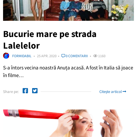
Bucurie mare pe strada
Lalelelor
FORMIDABIL
25 APR. 2020
0 COMENTARII
1160
S-a întors vecina noastră Anuța acasă. A fost în Italia să joace
în filme…
Share pe:
Citește articol