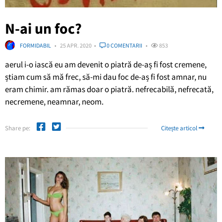
N-ai un foc?
FORMIDABIL
25 APR. 2020
0 COMENTARII
853
aerul i-o iască eu am devenit o piatră de-aș fi fost cremene,
știam cum să mă frec, să-mi dau foc de-aș fi fost amnar, nu
eram chimir. am rămas doar o piatră. nefrecabilă, nefrecată,
necremene, neamnar, neom.
Share pe:
Citește articol