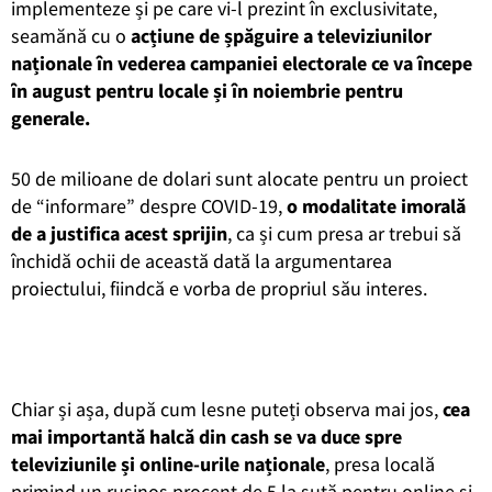
implementeze și pe care vi-l prezint în exclusivitate,
seamănă cu o
acțiune de șpăguire a televiziunilor
naționale în vederea campaniei electorale ce va începe
în august pentru locale și în noiembrie pentru
generale.
50 de milioane de dolari sunt alocate pentru un proiect
de “informare” despre COVID-19,
o modalitate imorală
de a justifica acest sprijin
, ca și cum presa ar trebui să
închidă ochii de această dată la argumentarea
proiectului, fiindcă e vorba de propriul său interes.
Chiar și așa, după cum lesne puteți observa mai jos,
cea
mai importantă halcă din cash se va duce spre
televiziunile și online-urile naționale
, presa locală
primind un rușinos procent de 5 la sută pentru online și