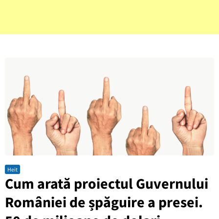
Heit
Cum arată proiectul Guvernului
României de șpăguire a presei.