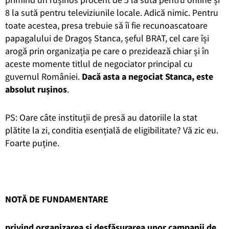
8 la sută pentru televiziunile locale. Adică nimic. Pentru
toate acestea, presa trebuie să îi fie recunoascatoare
papagalului de Dragoș Stanca, șeful BRAT, cel care își
arogă prin organizația pe care o prezidează chiar și în
aceste momente titlul de negociator principal cu
guvernul României.
Dacă asta a negociat Stanca, este
absolut rușinos
.
PS: Oare c
â
te institu
ț
ii de pres
ă
au datoriile la stat
pl
ă
tite la zi, conditia esen
ț
ial
ă
de eligibilitate? V
ă
zic eu.
Foarte pu
ț
ine.
NOTĂ DE FUNDAMENTARE
privind organizarea și desfășurarea unor campanii de