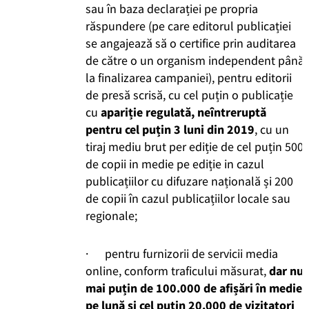
sau în baza declarației pe propria
răspundere (pe care editorul publicației
se angajează să o certifice prin auditarea
de către o un organism independent până
la finalizarea campaniei), pentru editorii
de presă scrisă, cu cel puțin o publicație
cu
apariție regulată, neîntreruptă
pentru cel puțin 3 luni din 2019
, cu un
tiraj mediu brut per ediție de cel puțin 500
de copii in medie pe ediție in cazul
publicațiilor cu difuzare națională și 200
de copii în cazul publicațiilor locale sau
regionale;
· pentru furnizorii de servicii media
online, conform traficului măsurat,
dar nu
mai puțin de 100.000 de afișări în medie
pe lună și cel puțin 20.000 de vizitatori