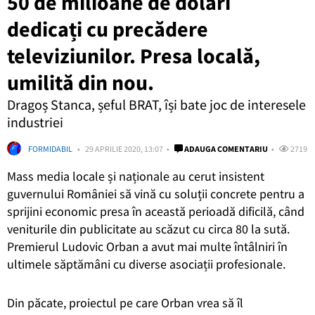
50 de milioane de dolari
dedicați cu precădere
televiziunilor. Presa locală,
umilită din nou.
Dragoș Stanca, șeful BRAT, își bate joc de interesele
industriei
FORMIDABIL
29 APRILIE 2020, 13:07
ADAUGA COMENTARIU
2719
Mass media locale și naționale au cerut insistent
guvernului României să vină cu soluții concrete pentru a
sprijini economic presa în această perioadă dificilă, când
veniturile din publicitate au scăzut cu circa 80 la sută.
Premierul Ludovic Orban a avut mai multe întâlniri în
ultimele săptămâni cu diverse asociații profesionale.
Din păcate, proiectul pe care Orban vrea să îl