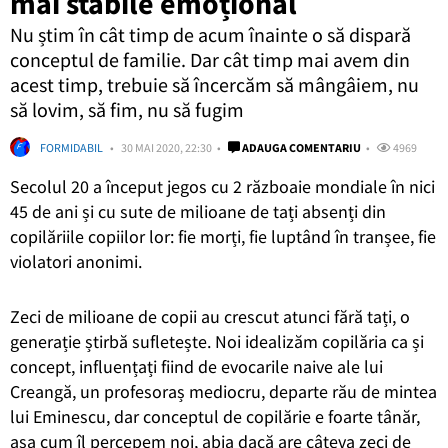
mai stabile emoțional
Nu știm în cât timp de acum înainte o să dispară
conceptul de familie. Dar cât timp mai avem din
acest timp, trebuie să încercăm să mângâiem, nu
să lovim, să fim, nu să fugim
FORMIDABIL
30 MAI 2020, 22:30
ADAUGA COMENTARIU
4969
Secolul 20 a început jegos cu 2 războaie mondiale în nici
45 de ani și cu sute de milioane de tați absenți din
copilăriile copiilor lor: fie morți, fie luptând în tranșee, fie
violatori anonimi.
Zeci de milioane de copii au crescut atunci fără tați, o
generație știrbă sufletește. Noi idealizăm copilăria ca și
concept, influențați fiind de evocarile naive ale lui
Creangă, un profesoraș mediocru, departe rău de mintea
lui Eminescu, dar conceptul de copilărie e foarte tânăr,
așa cum îl percepem noi, abia dacă are câteva zeci de