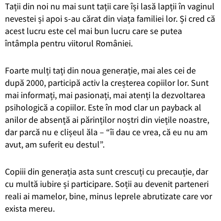
Tații din noi nu mai sunt tații care își lasă lapții în vaginul
nevestei și apoi s-au cărat din viața familiei lor. Și cred că
acest lucru este cel mai bun lucru care se putea
întâmpla pentru viitorul României.
Foarte mulți tați din noua generație, mai ales cei de
după 2000, participă activ la creșterea copiilor lor. Sunt
mai informați, mai pasionați, mai atenți la dezvoltarea
psihologică a copiilor. Este în mod clar un payback al
anilor de absență ai părinților noștri din viețile noastre,
dar parcă nu e clișeul ăla – “îi dau ce vrea, că eu nu am
avut, am suferit eu destul”.
Copiii din generația asta sunt crescuți cu precauție, dar
cu multă iubire și participare. Soții au devenit parteneri
reali ai mamelor, bine, minus leprele abrutizate care vor
exista mereu.