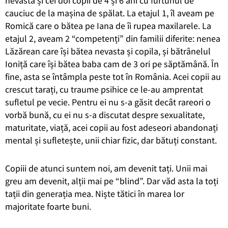
nevasta și cei doi copii de 4 și 6 ani cu furtunul de
cauciuc de la mașina de spălat. La etajul 1, îl aveam pe
Romică care o bătea pe Iana de îi rupea maxilarele. La
etajul 2, aveam 2 “competenți” din familii diferite: nenea
Lăzărean care își bătea nevasta și copila, și bătrânelul
Ioniță care își bătea baba cam de 3 ori pe săptămână. În
fine, asta se întâmpla peste tot în România. Acei copii au
crescut tarați, cu traume psihice ce le-au amprentat
sufletul pe vecie. Pentru ei nu s-a găsit decât rareori o
vorbă bună, cu ei nu s-a discutat despre sexualitate,
maturitate, viață, acei copii au fost adeseori abandonați
mental și sufletește, unii chiar fizic, dar bătuți constant.
Copiii de atunci suntem noi, am devenit tați. Unii mai
greu am devenit, alții mai pe “blind”. Dar văd asta la toți
tații din generația mea. Niște tătici în marea lor
majoritate foarte buni.