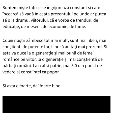
Suntem niște tați ce se îngrijorează constant și care
încearcă să vadă în ceața prezentului pe unde ar putea
să o ia drumul viitorului, că e vorba de trenduri, de
educație, de meserii, de economie, de lume.
Copiii noștri zâmbesc tot mai mult, sunt mai liberi, mai
conștienți de puterile lor, fiindcă au tați mai prezenți. Și
asta va duce la o generație și mai bună de femei
românce pe viitor, la o generație și mai conștientă de
bărbați români. La o altă patrie, mai 3.0 din punct de
vedere al conștiinței ca popor.
Și asta e foarte, da’ foarte bine.