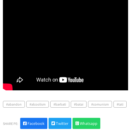
abandon
alcoolism
barbati
batai
comunism
tati
Facebook
Twitter
Whatsapp
SHARE PE: