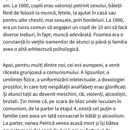
ani. La 1800, copiii erau valoroși potrivit sexului, băieții
fiind de folosit la muncă, fetele, la ajutat în casă sau
pentru alte chestii, mai sexuale, prin bordeluri. La 1900,
era un lucru comun să angajezi un copil de 10 ani să facă
diverse treburi, în fapt, muncă adevărată. Foamea era o
constanță în viețile oamenilor de atunci și până și familia
avea o altă arhitectură psihologică.
Apoi, pentru mulți dintre noi, cei est-europeni, a venit
răceala grunjoasă a comunismului. A lipsurilor, a
umilinței fizice, a uniformizării intelectuale, a doxologiei
proștilor, în care toți nespălații analfabeți erau glorificați.
Și atunci tații au devenit meschini, răi, violenți, alcooliști,
brutali. Țin minte că, pe scara de bloc unde locuiam în
comunism, de la parter la etajul 4, există cel puțin o
familie care avea un tată consacrat în bătăi și alcoolism.
La parter, nenea Petrică venea acasă mort și își bătea