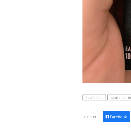
parfumuri
parfumuri de
Facebook
SHARE PE: