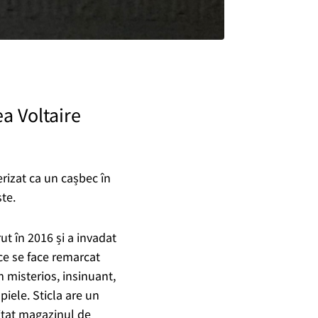
a Voltaire
erizat ca un cașbec în
te.
ut în 2016 și a invadat
ce se face remarcat
m misterios, insinuant,
piele. Sticla are un
itat magazinul de