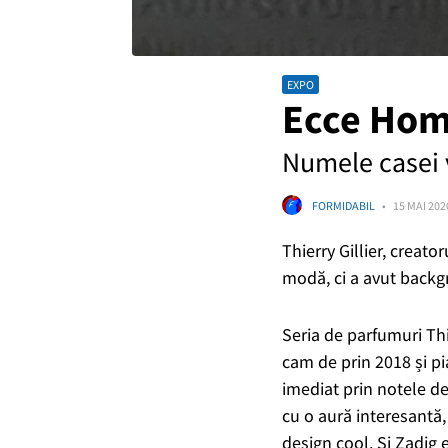
EXPO
Ecce Hom
Numele casei v
FORMIDABIL
15 MAI 202
Thierry Gillier, creato
modă, ci a avut backgr
Seria de parfumuri This
cam de prin 2018 și p
imediat prin notele de
cu o aură interesantă, 
design cool. Și Zadig