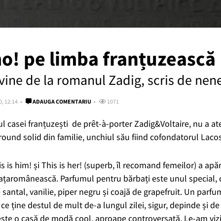
o! pe limba franțuzească
ine de la romanul Zadig, scris de nene
0, 12:14
ADAUGA COMENTARIU
1071
rul casei franțuzești de prêt-à-porter Zadig&Voltaire, nu a at
ound solid din familie, unchiul său fiind cofondatorul Lacos
 is him! și This is her! (superb, îl recomand femeilor) a apăr
iațaromânească. Parfumul pentru bărbați este unul special, 
 santal, vanilie, piper negru și coajă de grapefruit. Un parfu
ce ține destul de mult de-a lungul zilei, sigur, depinde și de 
 este o casă de modă cool, aproape controversată. Le-am viz