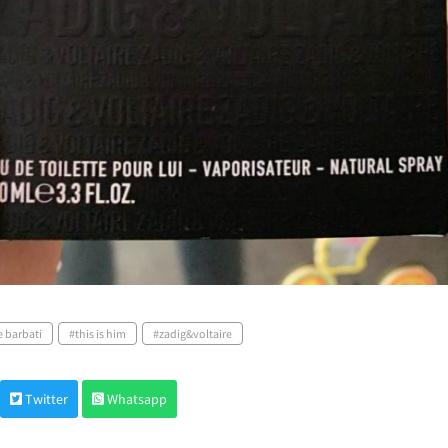
 barbati
this is him
zadig&voltaire
Twitter
Whatsapp