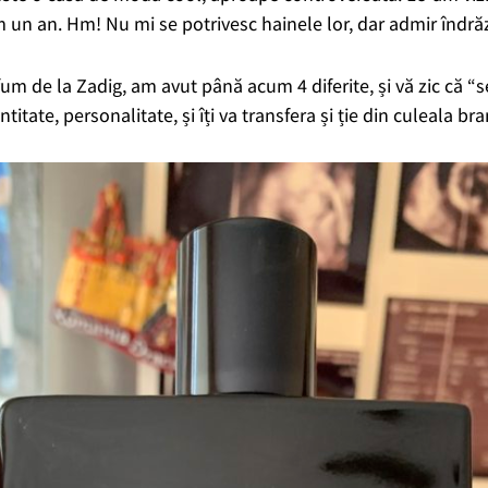
 un an. Hm! Nu mi se potrivesc hainele lor, dar admir îndrăzn
um de la Zadig, am avut până acum 4 diferite, și vă zic că “s
titate, personalitate, și îți va transfera și ție din culeala br