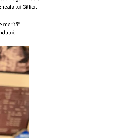
eala lui Gillier.
e merită”.
andului.