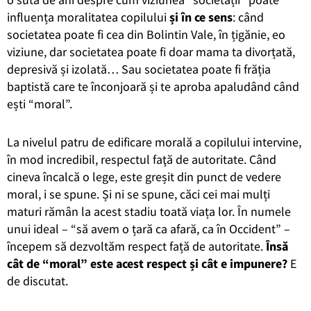
influența moralitatea copilului
și în ce sens
: când
societatea poate fi cea din Bolintin Vale, în țigănie, eo
viziune, dar societatea poate fi doar mama ta divorțată,
depresivă și izolată… Sau societatea poate fi frăția
baptistă care te înconjoară și te aproba apaludând când
ești “moral”.
La nivelul patru de edificare morală a copilului intervine,
în mod incredibil, respectul faţă de autoritate. Când
cineva încalcă o lege, este greșit din punct de vedere
moral, i se spune. Și ni se spune, căci cei mai mulți
maturi rămân la acest stadiu toată viața lor. În numele
unui ideal – “să avem o țară ca afară, ca în Occident” –
începem să dezvoltăm respect față de autoritate.
Însă
cât de “moral” este acest respect și cât e impunere?
E
de discutat.