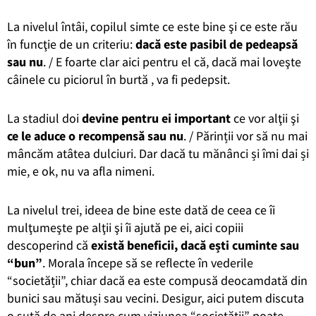
La nivelul întâi, copilul simte ce este bine şi ce este rău
în funcţie de un criteriu:
dacă este pasibil de pedeapsă
sau nu
. / E foarte clar aici pentru el că, dacă mai loveşte
câinele cu piciorul în burtă , va fi pedepsit.
La stadiul doi
devine pentru ei important
ce vor alţii şi
ce le aduce o recompensă sau nu
. / Părinții vor să nu mai
mâncăm atâtea dulciuri. Dar dacă tu mănânci și îmi dai și
mie, e ok, nu va afla nimeni.
La nivelul trei, ideea de bine este dată de ceea ce îi
mulţumeşte pe alţii şi îi ajută pe ei, aici copiii
descoperind că
există beneficii, dacă ești cuminte sau
“bun”
. Morala începe să se reflecte în vederile
“societății”, chiar dacă ea este compusă deocamdată din
bunici sau mătuși sau vecini. Desigur, aici putem discuta
o sută de ani despre cum viziunea “societății” poate