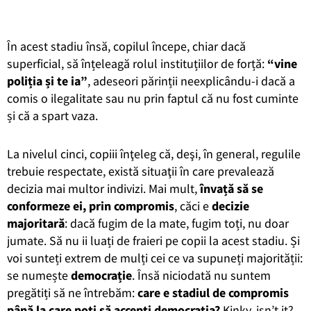
În acest stadiu însă, copilul începe, chiar dacă
superficial, să înțeleagă rolul instituțiilor de forță:
“vine
poliția și te ia”
, adeseori părinții neexplicându-i dacă a
comis o ilegalitate sau nu prin faptul că nu fost cuminte
și că a spart vaza.
La nivelul cinci, copiii înţeleg că, deşi, în general, regulile
trebuie respectate, există situaţii în care prevalează
decizia mai multor indivizi. Mai mult,
învață să se
conformeze ei, prin compromis
, căci e
decizie
majoritară
: dacă fugim de la mate, fugim toți, nu doar
jumate. Să nu ii luați de fraieri pe copii la acest stadiu. Și
voi sunteți extrem de mulți cei ce va supuneți majorității:
se numește
democrație
. Însă niciodată nu suntem
pregătiți să ne întrebăm:
care e stadiul de compromis
până la care poți să accepți democrația?
Kinky, isn’t it?