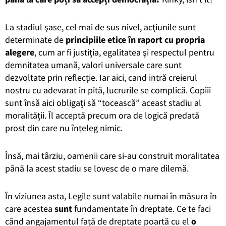
La stadiul şase, cel mai de sus nivel, acţiunile sunt
determinate de
principiile etice în raport cu propria
alegere
, cum ar fi justiţia, egalitatea şi respectul pentru
demnitatea umană, valori universale care sunt
dezvoltate prin reflecţie. Iar aici, cand intră creierul
nostru cu adevarat in pită, lucrurile se complică. Copiii
sunt însă aici obligați să “tocească” aceast stadiu al
moralității. Îl acceptă precum ora de logică predată
prost din care nu înțeleg nimic.
Însă, mai t
â
rziu, oamenii care si-au construit moralitatea
p
â
nă la acest stadiu se lovesc de o mare dilemă.
În viziunea asta, Legile sunt valabile numai în măsura în
care acestea
sunt
fundamentate în dreptate. Ce te faci
c
â
nd angajamentul față de dreptate poartă cu el
o