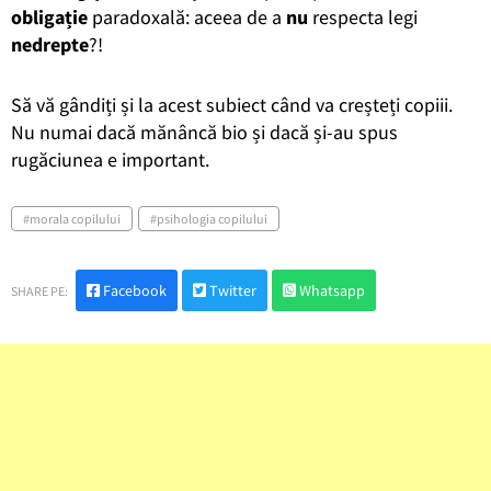
obligație
paradoxală: aceea de a
nu
respecta legi
nedrepte
?!
Să vă gândiți și la acest subiect când va creșteți copiii.
Nu numai dacă mănâncă bio și dacă și-au spus
rugăciunea e important.
morala copilului
psihologia copilului
Facebook
Twitter
Whatsapp
SHARE PE: