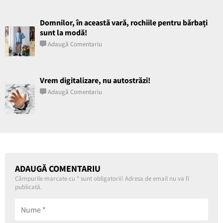
Domnilor, în această vară, rochiile pentru bărbați
sunt la modă!
Adaugă Comentariu
Vrem digitalizare, nu autostrăzi!
Adaugă Comentariu
ADAUGĂ COMENTARIU
Câmpurile marcate cu
*
sunt obligatorii! Adresa de email nu va fi
publicată.