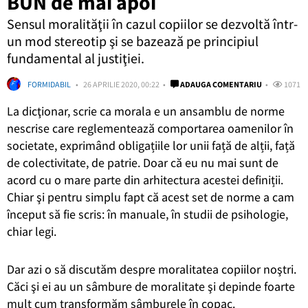
BUN de mai apoi
Sensul moralităţii în cazul copiilor se dezvoltă într-
un mod stereotip şi se bazează pe principiul
fundamental al justiţiei.
FORMIDABIL
26 APRILIE 2020, 00:22
ADAUGA COMENTARIU
1071
La dic
ţ
ionar, scrie ca morala e un ansamblu de norme
nescrise care reglementează comportarea oamenilor în
societate, exprimând obligațiile lor unii față de alții, față
de colectivitate, de patrie. Doar că eu nu mai sunt de
acord cu o mare parte din arhitectura acestei definiții.
Chiar
ş
i pentru simplu fapt că acest set de norme a cam
î
nceput să fie scris:
î
n manuale,
î
n studii de psihologie,
chiar legi.
Dar azi o să discutăm despre moralitatea copiilor no
ş
tri.
Căci
ş
i ei au un s
â
mbure de moralitate
ş
i depinde foarte
mult cum transformăm s
â
mburele
î
n copac.