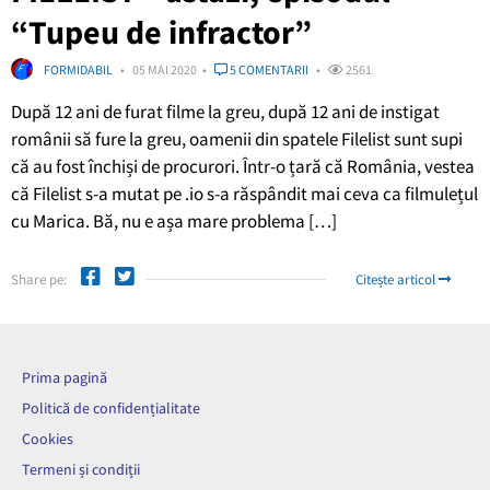
“Tupeu de infractor”
FORMIDABIL
05 MAI 2020
5 COMENTARII
2561
După 12 ani de furat filme la greu, după 12 ani de instigat
românii să fure la greu, oamenii din spatele Filelist sunt supi
că au fost închiși de procurori. Într-o țară că România, vestea
că Filelist s-a mutat pe .io s-a răspândit mai ceva ca filmulețul
cu Marica. Bă, nu e așa mare problema […]
Share pe:
Citește articol
Prima pagină
Politică de confidențialitate
Cookies
Termeni și condiții