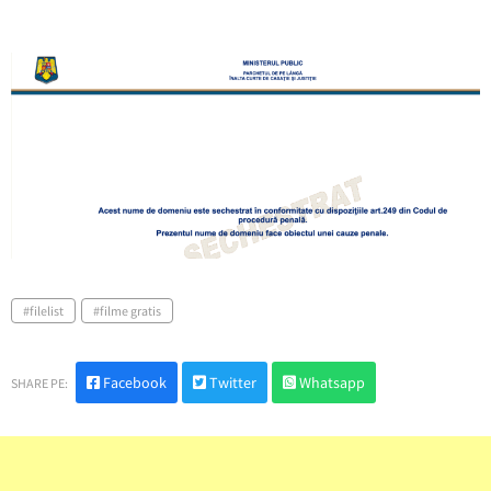
filelist
filme gratis
Facebook
Twitter
Whatsapp
SHARE PE: