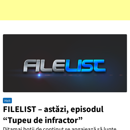
Heit
FILELIST – astăzi, episodul
“Tupeu de infractor”
Ditamai hoții de conținut se angajează să lupte