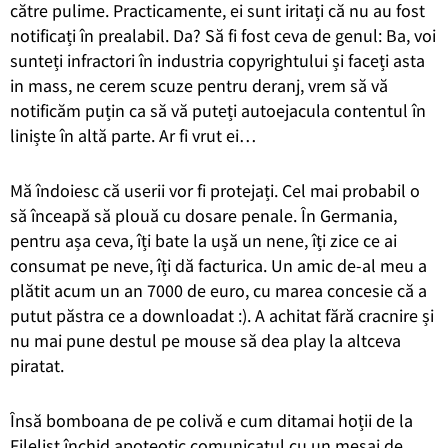
către pulime. Practicamente, ei sunt iritați că nu au fost
notificați în prealabil. Da? Să fi fost ceva de genul: Ba, voi
sunteți infractori în industria copyrightului și faceți asta
in mass, ne cerem scuze pentru deranj, vrem să vă
notificăm puțin ca să vă puteți autoejacula contentul în
liniște în altă parte. Ar fi vrut ei…
Mă îndoiesc că userii vor fi protejați. Cel mai probabil o
să înceapă să plouă cu dosare penale. În Germania,
pentru așa ceva, îți bate la ușă un nene, îți zice ce ai
consumat pe neve, îți dă facturica. Un amic de-al meu a
plătit acum un an 7000 de euro, cu marea concesie că a
putut păstra ce a downloadat :). A achitat fără cracnire și
nu mai pune destul pe mouse să dea play la altceva
piratat.
Însă bomboana de pe colivă e cum ditamai hoții de la
Filelist închid apoteotic comunicatul cu un mesaj de