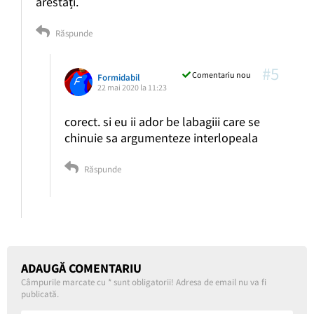
arestați.
Răspunde
#5
Comentariu nou
Formidabil
22 mai 2020 la 11:23
corect. si eu ii ador be labagiii care se
chinuie sa argumenteze interlopeala
Răspunde
ADAUGĂ COMENTARIU
Câmpurile marcate cu
*
sunt obligatorii! Adresa de email nu va fi
publicată.