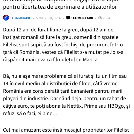
pentru libertatea de exprimare a utilizatorilor
FORMIDABIL
5 MAI 2020, 06:37
5 COMENTARII
2554
După 12 ani de furat filme la greu, după 12 ani de
instigat românii să fure la greu, oamenii din spatele
Filelist sunt supi că au fost închiși de procurori. Într-o
țară că România, vestea că Filelist s-a mutat pe .io s-a
răspândit mai ceva ca filmulețul cu Marica.
Bă, nu e așa mare problema că ai furat și tu un film sau
14 în evul mediu al distribuției de filme, câtă vreme
România era considerată țară bananieră pentru marii
playeri din industrie. Dar când deja, pentru un rahat de
câțiva euro, te poți abona la Netflix, Prime sau HBOgo, și
refuzi să o faci, ei bine…
Cel mai amuzant este însă mesajul proprietarilor Filelist