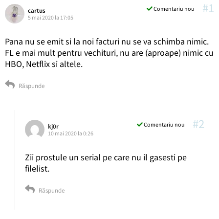
#1
Comentariu nou
cartus
5 mai 2020 la 17:05
Pana nu se emit si la noi facturi nu se va schimba nimic.
FL e mai mult pentru vechituri, nu are (aproape) nimic cu
HBO, Netflix si altele.
Răspunde
#2
Comentariu nou
kj0r
10 mai 2020 la 0:26
Zii prostule un serial pe care nu il gasesti pe
filelist.
Răspunde