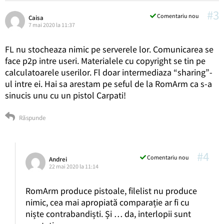
#3
Comentariu nou
Caisa
7 mai 2020 la 11:37
FL nu stocheaza nimic pe serverele lor. Comunicarea se
face p2p intre useri. Materialele cu copyright se tin pe
calculatoarele userilor. Fl doar intermediaza “sharing”-
ul intre ei. Hai sa arestam pe seful de la RomArm ca s-a
sinucis unu cu un pistol Carpati!
Răspunde
#4
Comentariu nou
Andrei
22 mai 2020 la 11:14
RomArm produce pistoale, filelist nu produce
nimic, cea mai apropiată comparație ar fi cu
niște contrabandiști. Și … da, interlopii sunt