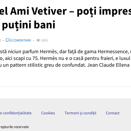
l Ami Vetiver – poți impre
puțini bani
0
0 COMENTARII
1091
ostă niciun parfum Hermès, dar față de gama Hermessence,
, aici scapi cu 75. Hermès nu e o casă pentru fraieri, e luxul
u un pattern stilistic greu de confundat. Jean Claude Ellena
de confidențialitate
Cookies
Termeni și condiții
Contact
repturile rezervate