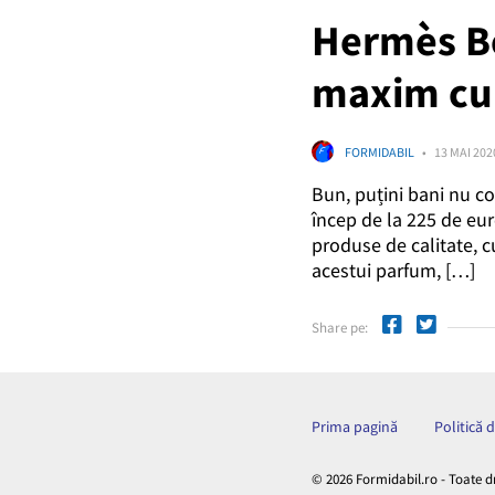
Hermès Be
maxim cu 
FORMIDABIL
13 MAI 202
Bun, puțini bani nu c
încep de la 225 de euro
produse de calitate, c
acestui parfum, […]
Share pe:
Prima pagină
Politică 
© 2026 Formidabil.ro - Toate d