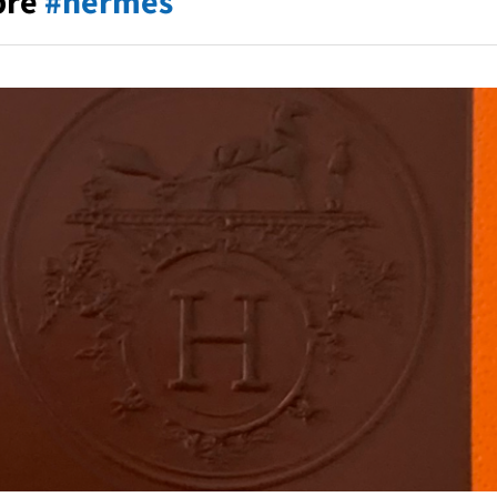
pre
#hermes