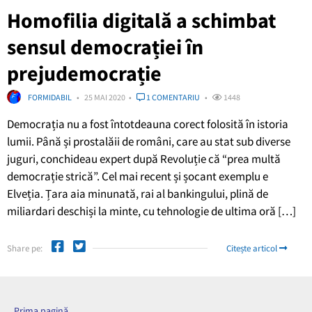
Homofilia digitală a schimbat
sensul democrației în
prejudemocrație
FORMIDABIL
25 MAI 2020
1 COMENTARIU
1448
Democrația nu a fost întotdeauna corect folosită în istoria
lumii. Până și prostalăii de români, care au stat sub diverse
juguri, conchideau expert după Revoluție că “prea multă
democrație strică”. Cel mai recent și șocant exemplu e
Elveția. Țara aia minunată, rai al bankingului, plină de
miliardari deschiși la minte, cu tehnologie de ultima oră […]
Share pe:
Citește articol
Prima pagină