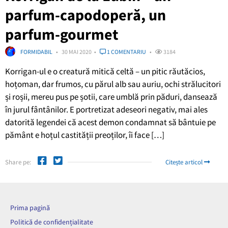
parfum-capodoperă, un
parfum-gourmet
FORMIDABIL
30 MAI 2020
1 COMENTARIU
3184
Korrigan-ul e o creatură mitică celtă – un pitic răutăcios,
hoțoman, dar frumos, cu părul alb sau auriu, ochi strălucitori
și roșii, mereu pus pe șotii, care umblă prin păduri, dansează
în jurul fântânilor. E portretizat adeseori negativ, mai ales
datorită legendei că acest demon condamnat să bântuie pe
pământ e hoțul castității preoților, îi face […]
Share pe:
Citește articol
Prima pagină
Politică de confidențialitate