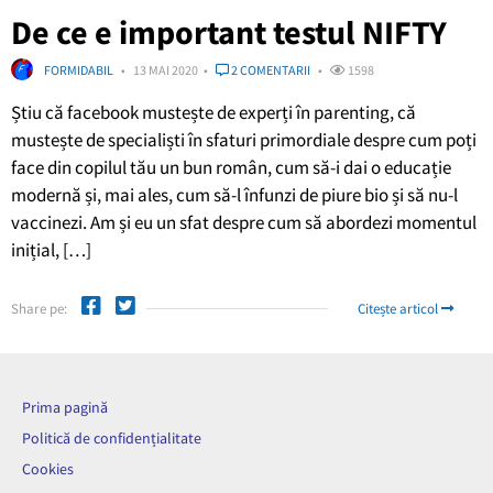
De ce e important testul NIFTY
FORMIDABIL
13 MAI 2020
2 COMENTARII
1598
Știu că facebook mustește de experți în parenting, că
mustește de specialiști în sfaturi primordiale despre cum poți
face din copilul tău un bun român, cum să-i dai o educație
modernă și, mai ales, cum să-l înfunzi de piure bio și să nu-l
vaccinezi. Am și eu un sfat despre cum să abordezi momentul
inițial, […]
Share pe:
Citește articol
Prima pagină
Politică de confidențialitate
Cookies