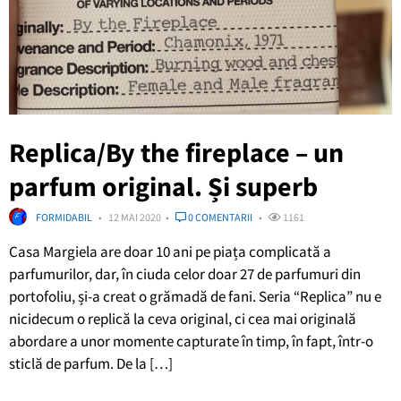
Replica/By the fireplace – un
parfum original. Și superb
FORMIDABIL
12 MAI 2020
0 COMENTARII
1161
Casa Margiela are doar 10 ani pe piața complicată a
parfumurilor, dar, în ciuda celor doar 27 de parfumuri din
portofoliu, și-a creat o grămadă de fani. Seria “Replica” nu e
nicidecum o replică la ceva original, ci cea mai originală
abordare a unor momente capturate în timp, în fapt, într-o
sticlă de parfum. De la […]