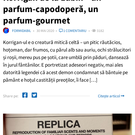
parfum-capodoperă, un
parfum-gourmet
FORMIDABIL
30 MAI 2020
1 COMENTARIU
3182
Korrigan-ul e o creatură mitică celtă – un pitic răutăcios,
hoțoman, dar frumos, cu părul alb sau auriu, ochi strălucitori
și roșii, mereu pus pe șotii, care umblă prin păduri, dansează
în jurul fântânilor. E portretizat adeseori negativ, mai ales
datorită legendei că acest demon condamnat să bântuie pe
pământ e hoțul castității preoților, îi face […]
Share pe:
Citește articol