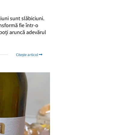
uni sunt slăbiciuni.
nsformă fie într-o
 poți aruncă adevărul
Citește articol