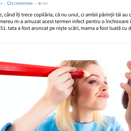
20
0 COMENTARII
968
ine, când îți trece copilăria, că nu unul, ci ambii părinții tăi au
 mereu m-a amuzat acest termen infect pentru o închisoare 
951. tata a fost aruncat pe niște scări, mama a fost luată c