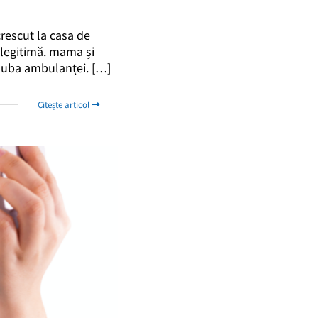
 crescut la casa de
ilegitimă. mama și
u duba ambulanței. […]
Citește articol