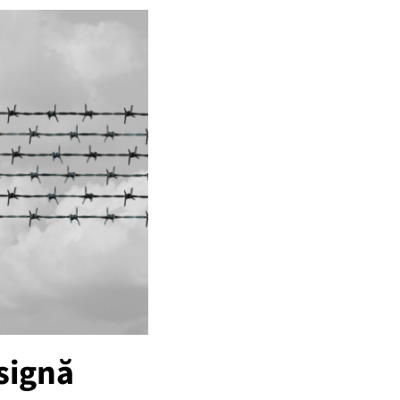
nsignă