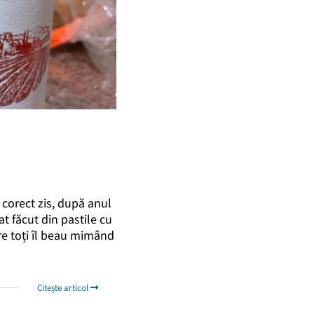
 corect zis, după anul
t făcut din pastile cu
re toți îl beau mimând
Citește articol