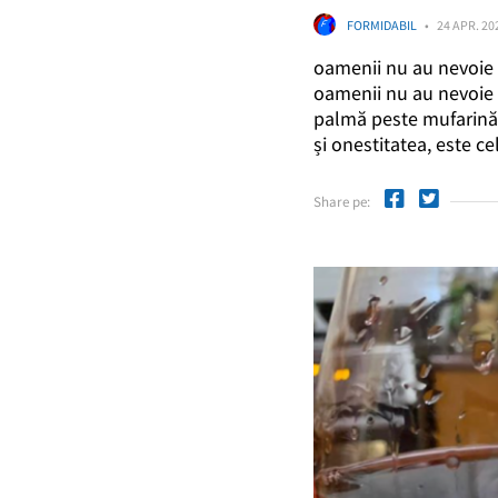
FORMIDABIL
24 APR. 20
oamenii nu au nevoie d
oamenii nu au nevoie n
palmă peste mufarină, 
și onestitatea, este cel
Share pe: