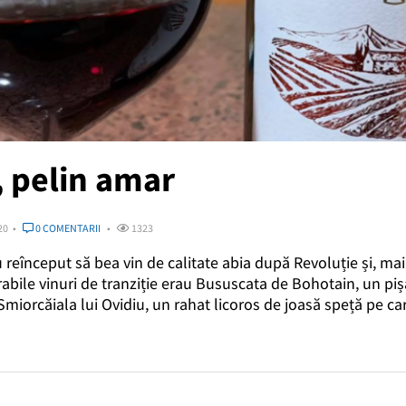
, pelin amar
20
0 COMENTARII
1323
 reînceput să bea vin de calitate abia după Revoluție și, mai
ile vinuri de tranziție erau Bususcata de Bohotain, un pișa
miorcăiala lui Ovidiu, un rahat licoros de joasă speță pe ca