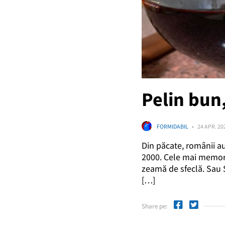
Pelin bun
FORMIDABIL
24 APR. 20
Din păcate, românii au
2000. Cele mai memorab
zeamă de sfeclă. Sau S
[…]
Share pe: