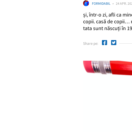
FORMIDABIL
24 APR. 20
și, într-o zi, afli ca m
copii. casă de copii…
tata sunt născuți în 1
Share pe: