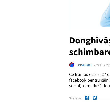
Donghivăș
schimbare
FORMIDABIL
24 APR. 20
Ce frumos e să ai 27 de
facebook pentru câini ș
social), o meduză depre
Share pe: