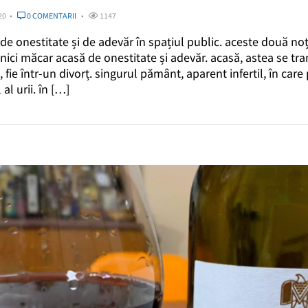
20
0 COMENTARII
1147
e onestitate și de adevăr în spațiul public. aceste două noți
ici măcar acasă de onestitate și adevăr. acasă, astea se tra
fie într-un divorț. singurul pământ, aparent infertil, în care
 al urii. în […]