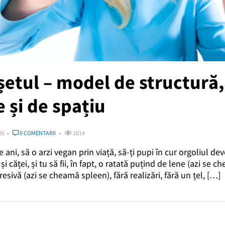
etul – model de structură,
 și de spațiu
20
0 COMENTARII
1014
 ani, să o arzi vegan prin viață, să-ți pupi în cur orgoliul d
i căței, și tu să fii, în fapt, o ratată puțind de lene (azi se
sivă (azi se cheamă spleen), fără realizări, fără un țel, […]